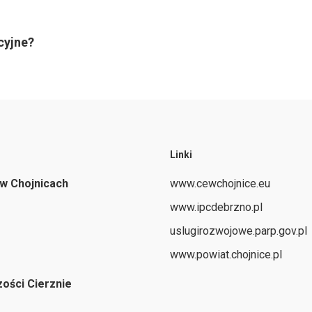
cyjne?
Linki
 w Chojnicach
www.cewchojnice.eu
www.ipcdebrzno.pl
uslugirozwojowe.parp.gov.pl
www.powiat.chojnice.pl
ości Cierznie