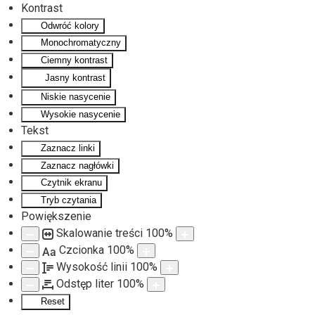
Kontrast
Odwróć kolory
Przejdź do głównej treści
Monochromatyczny
Ciemny kontrast
Jasny kontrast
Niskie nasycenie
Wysokie nasycenie
Tekst
Zaznacz linki
Zaznacz nagłówki
Czytnik ekranu
Tryb czytania
Powiększenie
Skalowanie treści
100
%
Czcionka
100
%
Aa
Wysokość linii
100
%
Odstęp liter
100
%
Reset